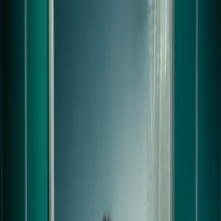
contact
Regarder Monoprix - la Frange
| SMMV