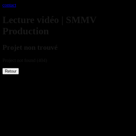
contact
Lecture vidéo | SMMV
Production
Projet non trouvé
Project not found (404)
Retour